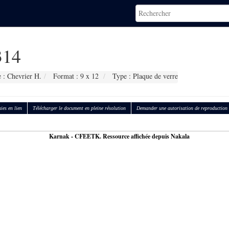
314
 : Chevrier H.
Format : 9 x 12
Type : Plaque de verre
ies en lien
Télécharger le document en pleine résolution
Demander une autorisation de reproduction