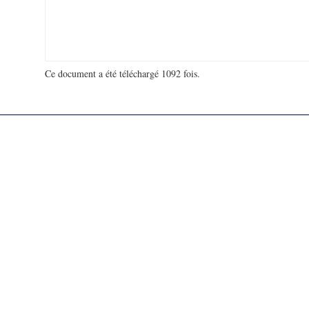
Ce document a été téléchargé 1092 fois.
18 913 036 visites - 942