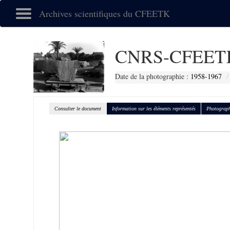
Archives scientifiques du CFEETK
CNRS-CFEETK
Date de la photographie :
1958-1967
Consulter le document
Information sur les éléments représentés
Photograph