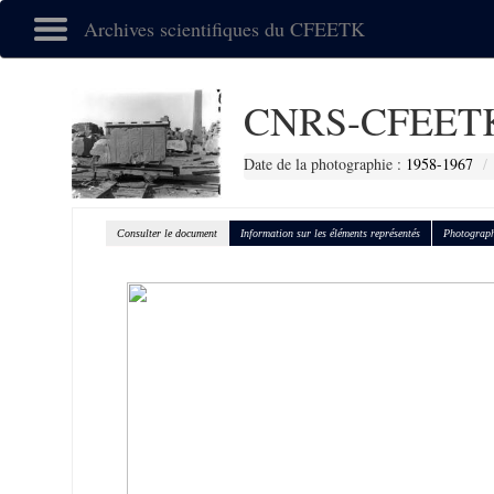
Archives scientifiques du CFEETK
CNRS-CFEETK
Date de la photographie :
1958-1967
Consulter le document
Information sur les éléments représentés
Photograph