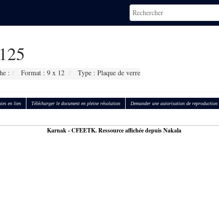
125
he :
Format : 9 x 12
Type : Plaque de verre
ies en lien
Télécharger le document en pleine résolution
Demander une autorisation de reproduction