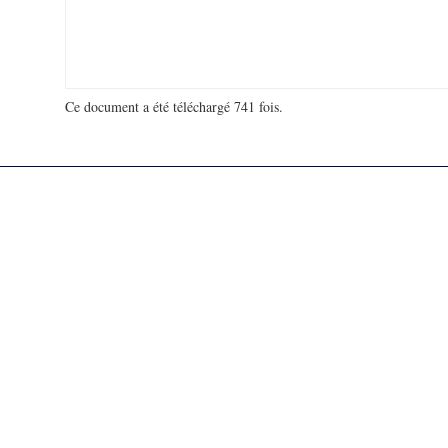
Ce document a été téléchargé 741 fois.
18 980 436 visites - 120