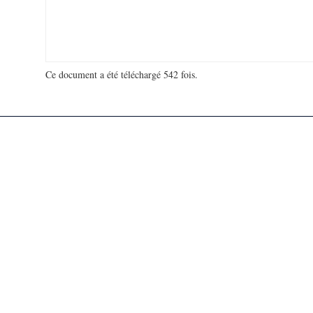
Ce document a été téléchargé 542 fois.
18 994 834 visites - 85