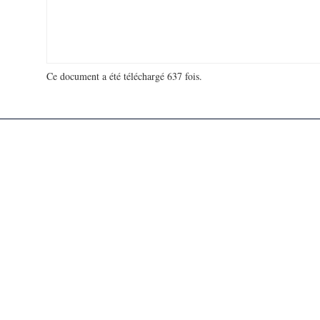
Ce document a été téléchargé 637 fois.
18 915 374 visites - 117