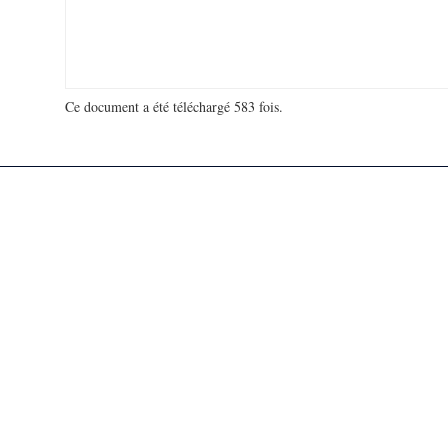
Ce document a été téléchargé 583 fois.
18 925 263 visites - 68