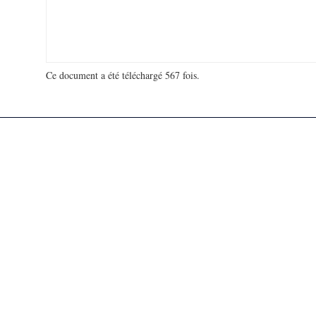
Ce document a été téléchargé 567 fois.
18 925 067 visites - 66