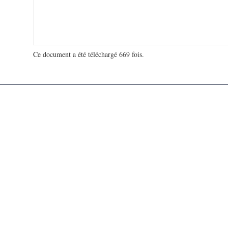
Ce document a été téléchargé 669 fois.
18 911 954 visites - 83