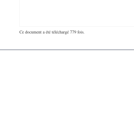
Ce document a été téléchargé 779 fois.
18 913 159 visites - 95