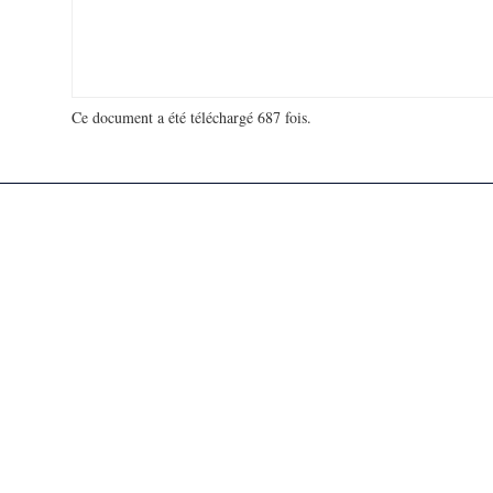
Ce document a été téléchargé 687 fois.
18 942 971 visites - 60