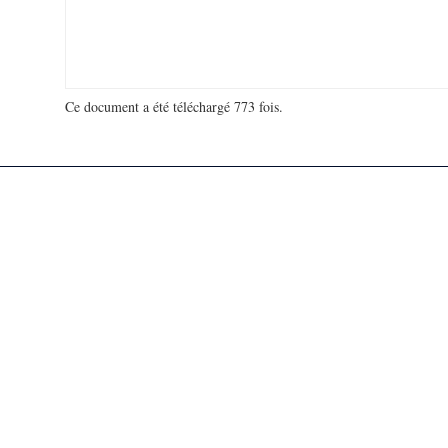
Ce document a été téléchargé 773 fois.
18 906 778 visites - 316