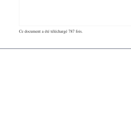
Ce document a été téléchargé 787 fois.
18 913 298 visites - 96