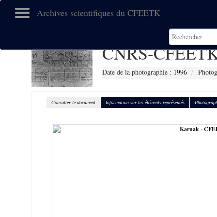
Archives scientifiques du CFEETK
CNRS-CFEETK
Date de la photographie :
1996
Photog
Consulter le document
Information sur les éléments représentés
Photograph