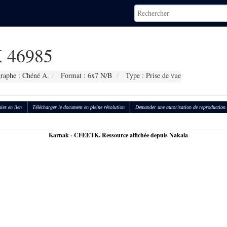
 46985
raphe : Chéné A.
Format : 6x7 N/B
Type : Prise de vue
ies en lien
Télécharger le document en pleine résolution
Demander une autorisation de reproduction