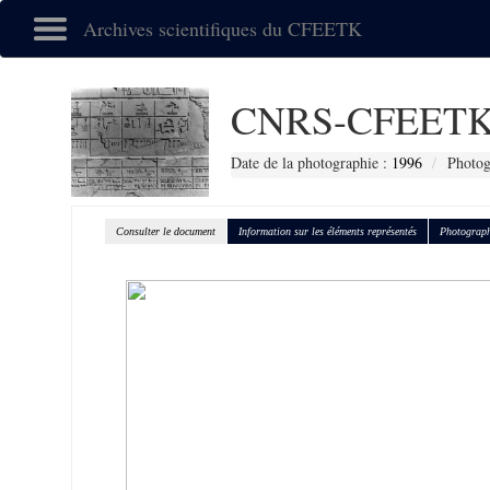
Archives scientifiques du CFEETK
CNRS-CFEETK
Date de la photographie :
1996
Photog
Consulter le document
Information sur les éléments représentés
Photograph