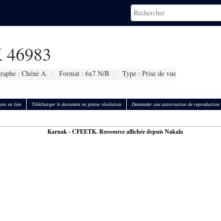
 46983
raphe : Chéné A.
Format : 6x7 N/B
Type : Prise de vue
ies en lien
Télécharger le document en pleine résolution
Demander une autorisation de reproduction