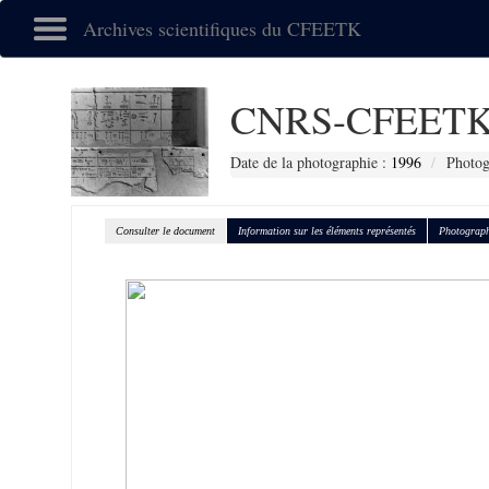
Archives scientifiques du CFEETK
CNRS-CFEETK
Date de la photographie :
1996
Photog
Consulter le document
Information sur les éléments représentés
Photograph