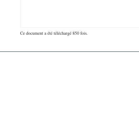
Ce document a été téléchargé 850 fois.
18 913 083 visites - 947