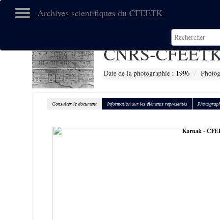
Archives scientifiques du CFEETK
CNRS-CFEETK
Date de la photographie :
1996
Photog
Consulter le document
Information sur les éléments représentés
Photograph