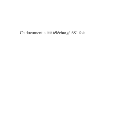
Ce document a été téléchargé 681 fois.
18 969 904 visites - 14