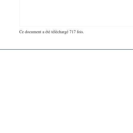
Ce document a été téléchargé 717 fois.
18 940 251 visites - 33