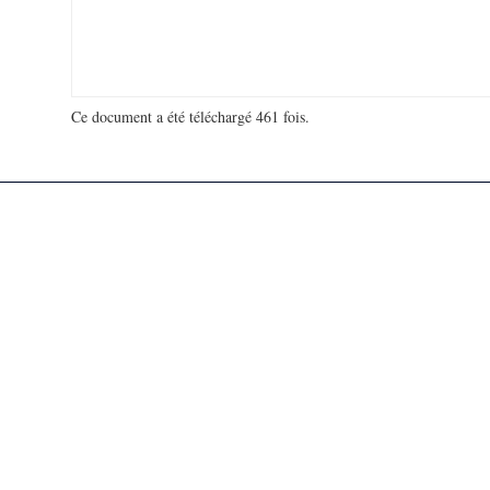
Ce document a été téléchargé 461 fois.
18 935 950 visites - 175