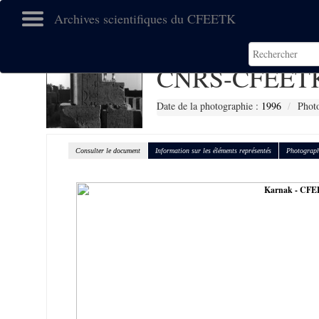
Archives scientifiques du CFEETK
CNRS-CFEETK
Date de la photographie :
1996
Photo
Consulter le document
Information sur les éléments représentés
Photograph