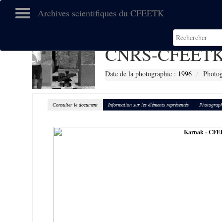
Archives scientifiques du CFEETK
CNRS-CFEETK
Date de la photographie :
1996
Photog
Consulter le document
Information sur les éléments représentés
Photograph