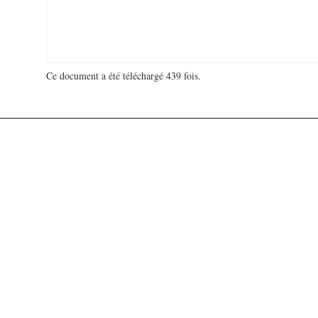
Ce document a été téléchargé 439 fois.
18 931 856 visites - 134