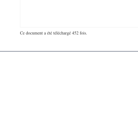
Ce document a été téléchargé 452 fois.
18 916 862 visites - 132