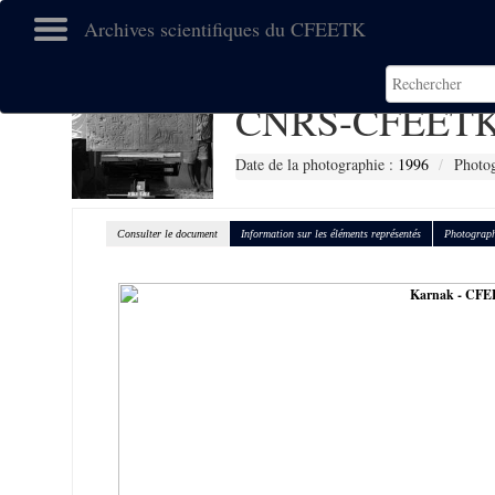
Archives scientifiques du CFEETK
CNRS-CFEETK
Date de la photographie :
1996
Photog
Consulter le document
Information sur les éléments représentés
Photograph