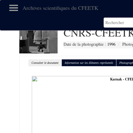
Archives scientifiques du CFEETK
CNRS-CFEETK
Date de la photographie :
1996
Photog
Consulter le document
Information sur les éléments représentés
Photograph