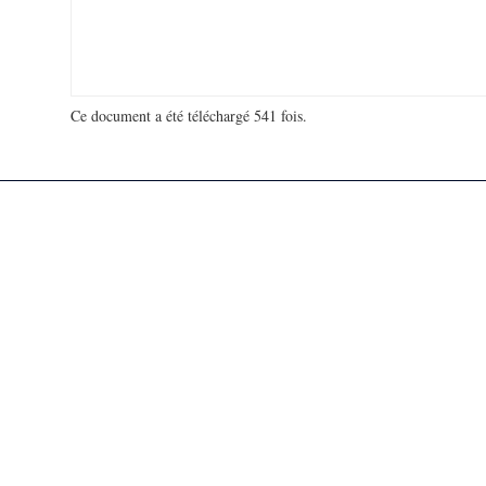
Ce document a été téléchargé 541 fois.
18 923 071 visites - 463