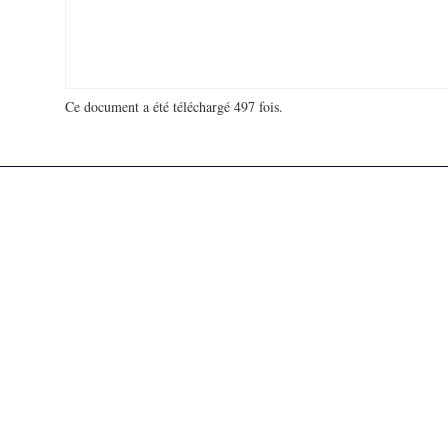
Ce document a été téléchargé 497 fois.
18 991 620 visites - 536