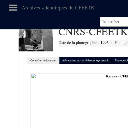
Archives scientifiques du CFEETK
CNRS-CFEETK 
Date de la photographie :
1996
Photogr
Consulter le document
Information sur les éléments représentés
Photograph