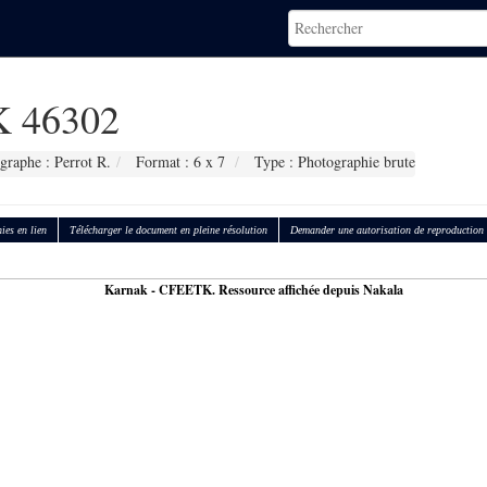
 46302
graphe : Perrot R.
Format : 6 x 7
Type : Photographie brute
ies en lien
Télécharger le document en pleine résolution
Demander une autorisation de reproduction