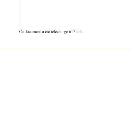
Ce document a été téléchargé 617 fois.
18 972 474 visites - 402