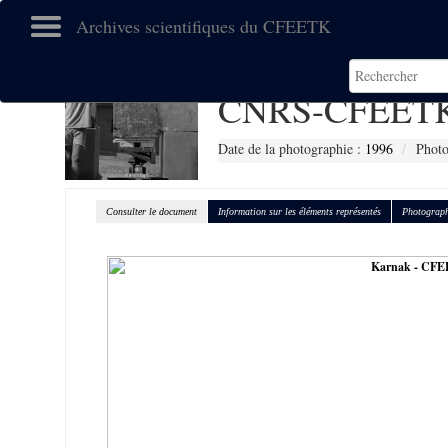
Archives scientifiques du CFEETK
CNRS-CFEETK
Date de la photographie :
1996
Photo
Consulter le document
Information sur les éléments représentés
Photograph