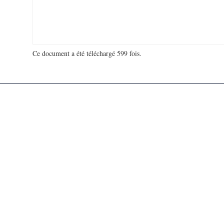
Ce document a été téléchargé 599 fois.
18 978 952 visites - 105