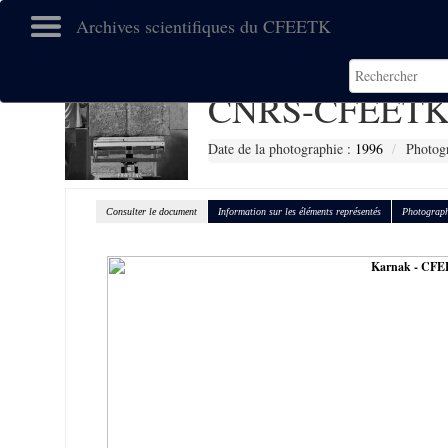
Archives scientifiques du CFEETK
CNRS-CFEETK
Date de la photographie :
1996
Photogr
Consulter le document
Information sur les éléments représentés
Photograph