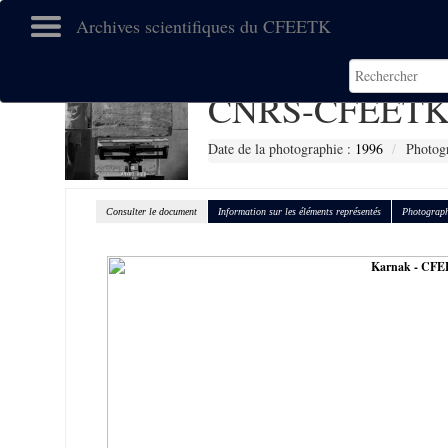
Archives scientifiques du CFEETK
CNRS-CFEETK
Date de la photographie :
1996
Photogr
Consulter le document
Information sur les éléments représentés
Photograph