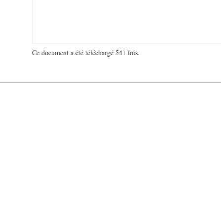
Ce document a été téléchargé 541 fois.
18 977 974 visites - 95