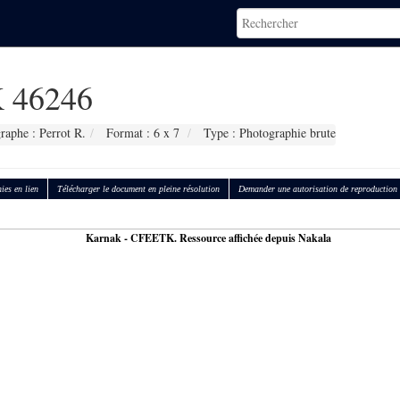
 46246
raphe : Perrot R.
Format : 6 x 7
Type : Photographie brute
ies en lien
Télécharger le document en pleine résolution
Demander une autorisation de reproduction