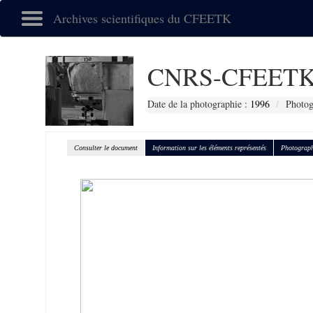
Archives scientifiques du CFEETK
CNRS-CFEETK
Date de la photographie :
1996
Photog
Consulter le document
Information sur les éléments représentés
Photograph