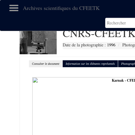
Archives scientifiques du CFEETK
CNRS-CFEETK
Date de la photographie :
1996
Photogr
Consulter le document
Information sur les éléments représentés
Photograph