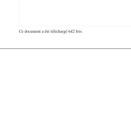
Ce document a été téléchargé 642 fois.
18 963 212 visites - 263