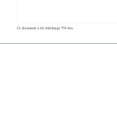
Ce document a été téléchargé 554 fois.
18 988 159 visites - 190