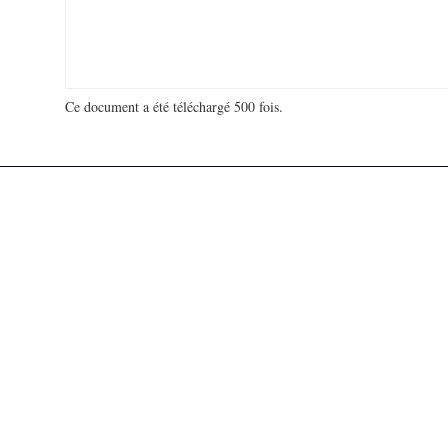
Ce document a été téléchargé 500 fois.
18 976 126 visites - 77