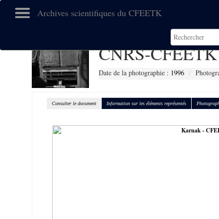
Archives scientifiques du CFEETK
CNRS-CFEETK 
Date de la photographie :
1996
Photogr
Consulter le document
Information sur les éléments représentés
Photograph