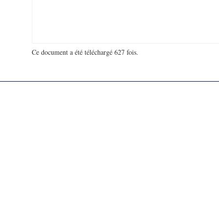
Ce document a été téléchargé 627 fois.
18 974 403 visites - 59