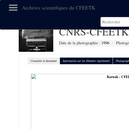
Archives scientifiques du CFEETK
CNRS-CFEETK 
Date de la photographie :
1996
Photogr
Consulter le document
Information sur les éléments représentés
Photograph