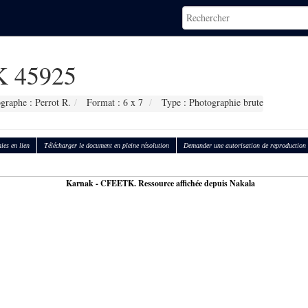
 45925
graphe : Perrot R.
Format : 6 x 7
Type : Photographie brute
ies en lien
Télécharger le document en pleine résolution
Demander une autorisation de reproduction