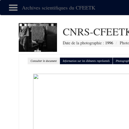
Archives scientifiques du CFEETK
CNRS-CFEETK
Date de la photographie :
1996
Photo
Consulter le document
Information sur les éléments représentés
Photograph