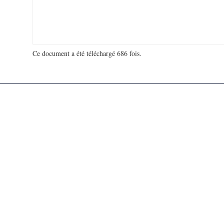
Ce document a été téléchargé 686 fois.
18 939 972 visites - 304