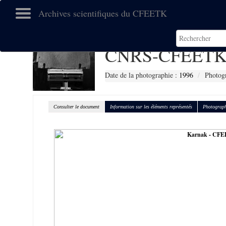
Archives scientifiques du CFEETK
CNRS-CFEETK
Date de la photographie :
1996
Photogr
Consulter le document
Information sur les éléments représentés
Photograph