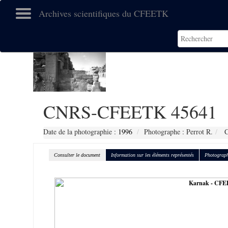
Archives scientifiques du CFEETK
CNRS-CFEETK 45641
Date de la photographie :
1996
Photographe : Perrot R.
C
Consulter le document
Information sur les éléments représentés
Photograph