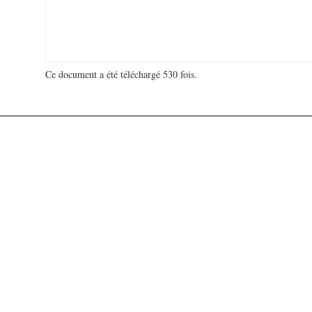
Ce document a été téléchargé 530 fois.
18 928 608 visites - 101