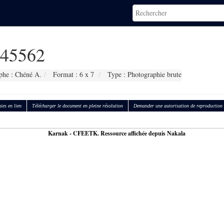
45562
phe : Chéné A.
Format : 6 x 7
Type : Photographie brute
ies en lien
Télécharger le document en pleine résolution
Demander une autorisation de reproduction