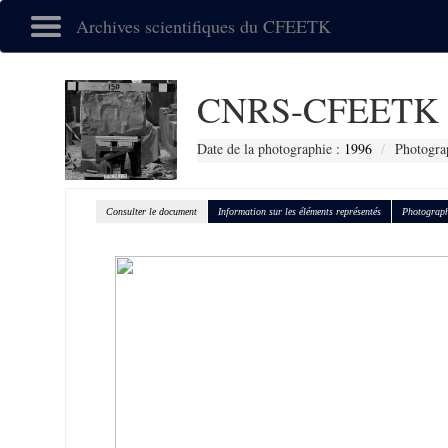
Archives scientifiques du CFEETK
CNRS-CFEETK 
Date de la photographie :
1996
Photogra
Consulter le document
Information sur les éléments représentés
Photograph