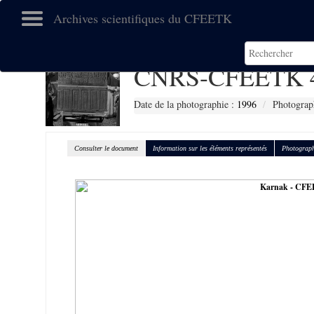
Archives scientifiques du CFEETK
CNRS-CFEETK 
Date de la photographie :
1996
Photograp
Consulter le document
Information sur les éléments représentés
Photograph