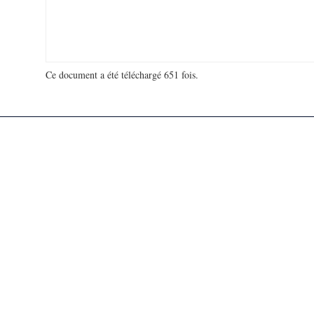
Ce document a été téléchargé 651 fois.
18 993 745 visites - 749