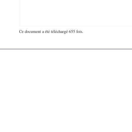
Ce document a été téléchargé 655 fois.
18 934 364 visites - 159