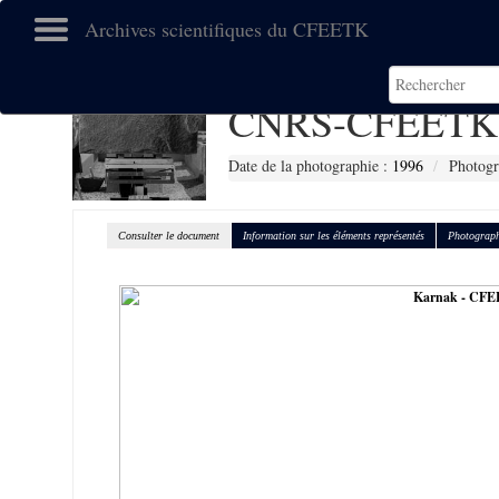
Archives scientifiques du CFEETK
CNRS-CFEETK 
Date de la photographie :
1996
Photogr
Consulter le document
Information sur les éléments représentés
Photograph