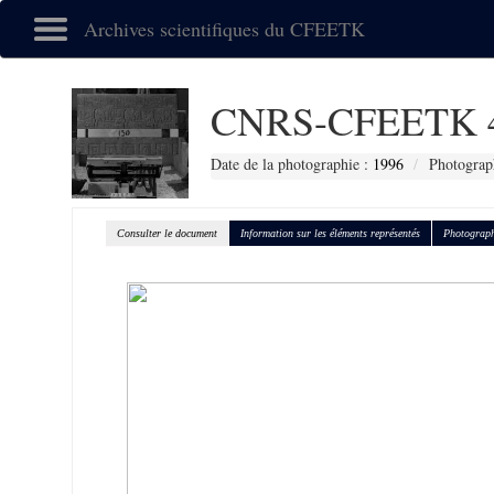
Archives scientifiques du CFEETK
CNRS-CFEETK 
Date de la photographie :
1996
Photograp
Consulter le document
Information sur les éléments représentés
Photograph