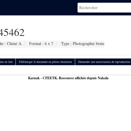
45462
he : Chéné A.
Format : 6 x 7
Type : Photographie brute
ies en lien
Télécharger le document en pleine résolution
Demander une autorisation de reproduction