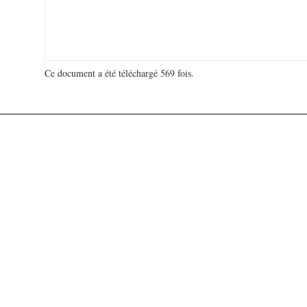
Ce document a été téléchargé 569 fois.
18 988 263 visites - 200