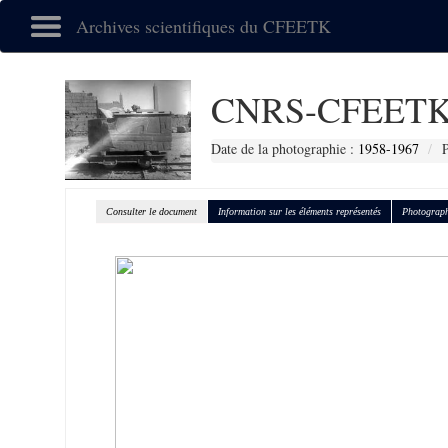
Archives scientifiques du CFEETK
CNRS-CFEETK
Date de la photographie :
1958-1967
P
Consulter le document
Information sur les éléments représentés
Photograph