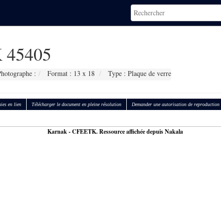
 45405
hotographe :
Format : 13 x 18
Type : Plaque de verre
ies en lien
Télécharger le document en pleine résolution
Demander une autorisation de reproduction