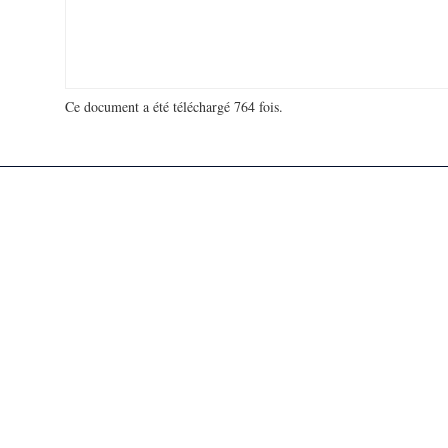
Ce document a été téléchargé 764 fois.
18 963 904 visites - 270