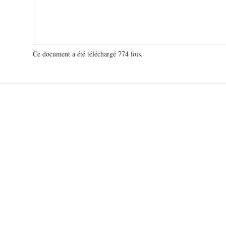
Ce document a été téléchargé 774 fois.
18 948 444 visites - 115