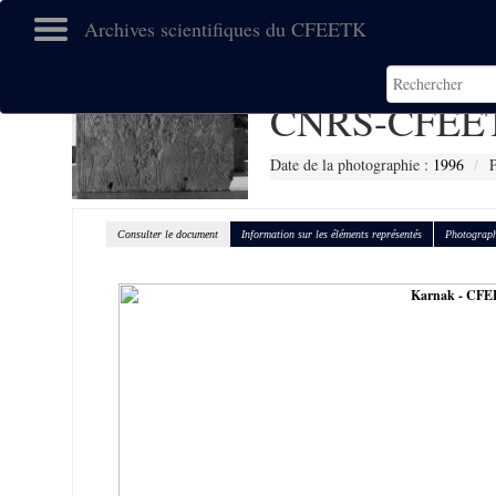
Archives scientifiques du CFEETK
CNRS-CFEET
Date de la photographie :
1996
P
Consulter le document
Information sur les éléments représentés
Photograph