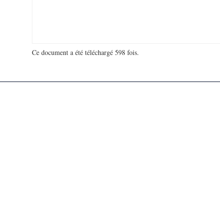
Ce document a été téléchargé 598 fois.
18 948 234 visites - 113