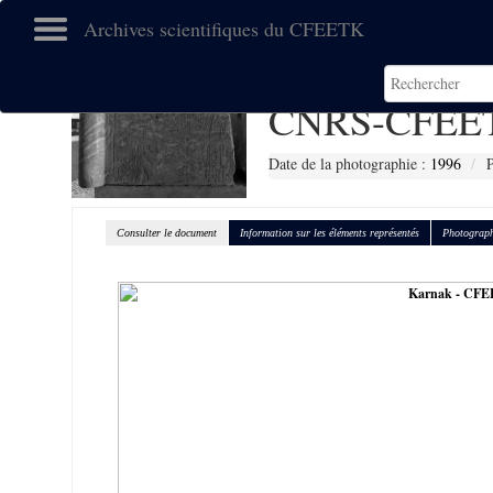
Archives scientifiques du CFEETK
CNRS-CFEET
Date de la photographie :
1996
P
Consulter le document
Information sur les éléments représentés
Photograph