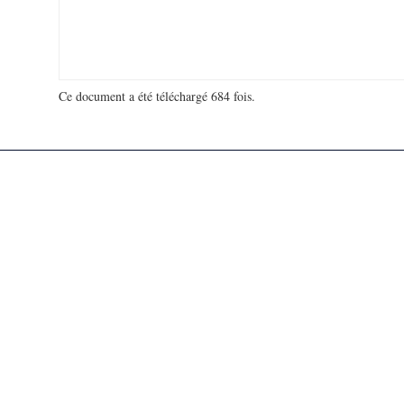
Ce document a été téléchargé 684 fois.
18 974 264 visites - 583