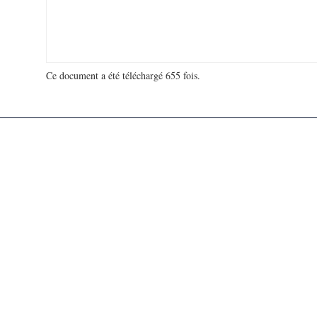
Ce document a été téléchargé 655 fois.
18 947 062 visites - 101